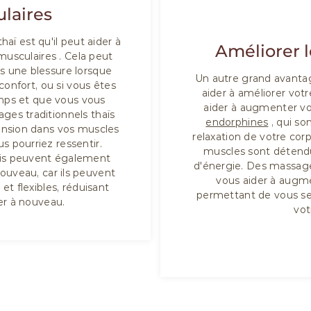
laires
ï est qu'il peut aider à
Améliorer l
 musculaires
. Cela peut
s une blessure lorsque
Un autre grand avantag
confort, ou si vous êtes
aider à améliorer vot
emps et que vous vous
aider à augmenter vo
ges traditionnels thaïs
endorphines
, qui so
tension dans vos muscles
relaxation de votre cor
s pourriez ressentir.
muscles sont détendu
ais peuvent également
d'énergie. Des massages
nouveau, car ils peuvent
vous aider à augme
t flexibles, réduisant
permettant de vous sen
ser à nouveau.
vot