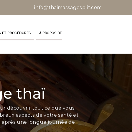
info@thaimassagesplit.com
S ET PROCÉDURES
À PROPOS DE NOUS
CONTACTEZ-NOUS
e thaï
pour découvrir tout ce que vous
mbreux aspects de votre santé et
xer après une longue journée de