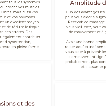
Amplitude 
ibrant tous les systèmes
n seulement vos muscles
uilibrés, mais aussi vos
L’un des avantages les 
cœur et vos poumons.
peut vous aider à aug
ont un excellent moyen
Recevoir ce massage 
 et de réduire le risque
vous vieillissez, peut 
ion des artères. Des
de mouvement et à ga
nt également contribuer
 et d'hypertension,
Avoir une bonne ampli
s reste en pleine forme.
rester actif et indépe
vous aider à prévenir l
de mouvement signifi
probablement plus conf
et d'assumer p
sions et des