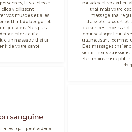
personnes, la souplesse
muscles et vos articul
lles vieillissent.
thaï, mais votre esp
rer vos muscles et à les
massage thaï réguli
permettant de bouger et
d’anxiété, à court et
orsque vous êtes plus
personnes choisissent
er à rester actif et
pour soulager leur str
it d'un massage thaï un
traumatisant, comme un
enir de votre santé.
Des massages thaïlanda
sentir moins stressé et
êtes moins susceptible d
tels 
ion sanguine
ï est qu'il peut aider à