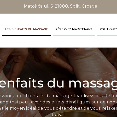
Matošića ul. 6, 21000, Split, Croatie
LES BIENFAITS DU MASSAGE
RÉSERVEZ MAINTENANT
POLITIQUE
ienfaits du massag
nvaincu des bienfaits du massage thaï, lisez la suite 
sage thaï peut avoir des effets bénéfiques sur de no
fait le moyen idéal de vous détendre et de vous rela
travail.