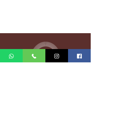
Entrer en contact
Rue Matošića 6, 21000,
Split, Croatie
info@thaimassagesplit.com