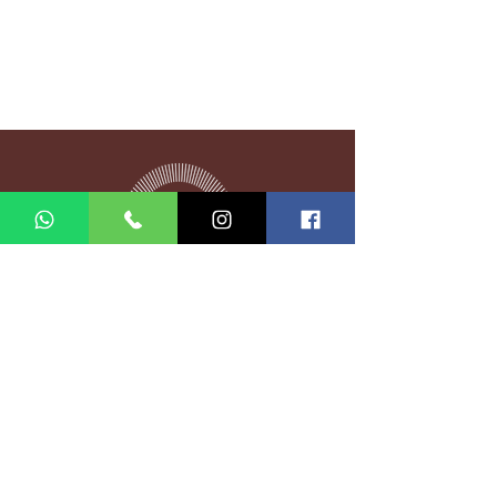
Entrer en contact
Rue Matošića 6, 21000,
Split, Croatie
info@thaimassagesplit.com