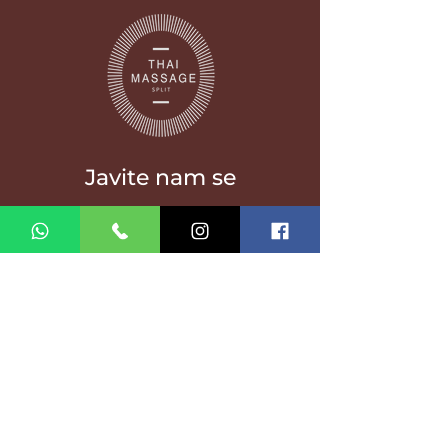
Javite nam se
Matošića ul. 6, 21000,
Split, Hrvatska
info@thaimasagesplit.com
+385 95 3885 366
Pratite nas
Facebook