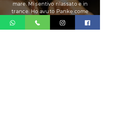
mare. Mi sentivo rilassato e in
trance. Ho avuto Panke come
massaggiatrice. Le sue mani
erano magiche. È stata anche
molto attenta e attenta a
evitare il mio stinco ferito. Nel
complesso 10 su 10, lo
consiglierei
EeJane Basso
Visitatore