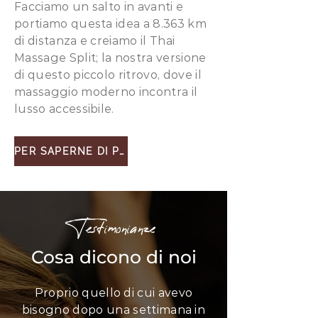
Facciamo un salto in avanti e
portiamo questa idea a 8.363 km
di distanza e creiamo il Thai
Massage Split; la nostra versione
di questo piccolo ritrovo, dove il
massaggio moderno incontra il
lusso accessibile.
PER SAPERNE DI PIÙ
Testimonianze
Cosa dicono di noi
Proprio quello di cui avevo
bisogno dopo una settimana in