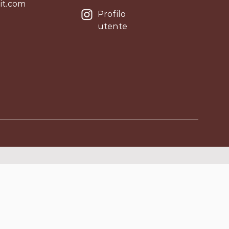
it.com
Profilo
utente